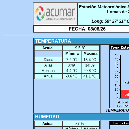
Estación Meteorológica
Lomas de 
Long: 58° 27' 31"
FECHA: 08/08/26
TEMPERATURA
Actual
9.5 °C
Mínima
Máxima
Diaria
7.2 °C
15.4 °C
A las
8:49
14:59
Mensual
4.4 °C
20.8 °C
Anual
-0.6 °C
41.1 °C
TEMPERATU
HUMEDAD
Actual
57 %